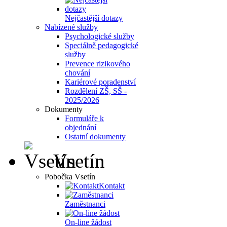
Nejčastější dotazy
Nabízené služby
Psychologické služby
Speciálně pedagogické
služby
Prevence rizikového
chování
Kariérové poradenství
Rozdělení ZŠ, SŠ -
2025/2026
Dokumenty
Formuláře k
objednání
Ostatní dokumenty
Vsetín
Pobočka Vsetín
Kontakt
Zaměstnanci
On-line žádost